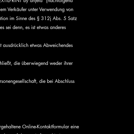
EXTILPRINT by anjela" (nachfolgend
 dem Verkäufer unter Verwendung von
kation im Sinne des § 312j Abs. 5 Satz
 sei denn, es ist etwas anderes
cht ausdrücklich etwas Abweichendes
hließt, die überwiegend weder ihrer
rsonengesellschaft, die bei Abschluss
rgehaltene Online-Kontaktformular eine