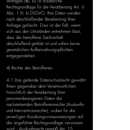
Vertrages ab, so ist zusätzliche
Rechtsgrundlage für die Verarbeitung Art. 6
Abs. 1 lit. b DSGVO. Ihre Daten werden
nach abschließender Bearbeitung Ihrer
Anfrage gelöscht. Dies ist der Fall, wenn
sich aus den Umständen entnehmen lässt,
dass der betroffene Sachverhalt
abschließend geklärt ist und sofern keine
gesetzlichen Aufbewahrungspflichten
entgegenstehen.
4) Rechte des Betroffenen
4.1 Das geltende Datenschutzrecht gewährt
Ihnen gegenüber dem Verantwortlichen
hinsichtlich der Verarbeitung Ihrer
personenbezogenen Daten die
nachstehenden Betroffenenrechte (Auskunfts-
und Interventionsrechte), wobei für die
jeweiligen Ausübungsvoraussetzungen auf
die angeführte Rechtsgrundlage verwiesen
wird: - Auskunftsrecht gemäß Art. 15