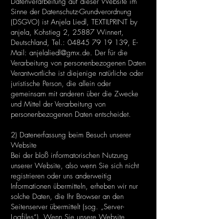
Datenverarbeitung auf dieser Website im
Sinne der Datenschutz-Grundverordnung
(DSGVO) ist Anjela Liedl, TEXTILPRINT by
anjela, Kohstieg 2, 25887 Winnert,
Deutschland, Tel.:
04845 79 19 139
, E-
Mail:
anjelaliedl@gmx.de
. Der für die
Verarbeitung von personenbezogenen Daten
Verantwortliche ist diejenige natürliche oder
juristische Person, die allein oder
gemeinsam mit anderen über die Zwecke
und Mittel der Verarbeitung von
personenbezogenen Daten entscheidet.
2) Datenerfassung beim Besuch unserer
Website
Bei der bloß informatorischen Nutzung
unserer Website, also wenn Sie sich nicht
registrieren oder uns anderweitig
Informationen übermitteln, erheben wir nur
solche Daten, die Ihr Browser an den
Seitenserver übermittelt (sog. „Server-
Logfiles“). Wenn Sie unsere Website