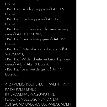
DSGVO;
- Recht auf Berichtigung gemäß Art. 16
DSGVO;
- Recht auf Löschung gemäß Art. 17
DSGVO;
- Recht auf Einschränkung der Verarbeitung
gemäß Art. 18 DSGVO;
- Recht auf Unterrichtung gemäß Art. 19
DSGVO;
- Recht auf Datenübertragbarkeit gemäß Art.
20 DSGVO;
- Recht auf Widerruf erteilter Einwilligungen
gemäß Art. 7 Abs. 3 DSGVO;
- Recht auf Beschwerde gemäß Art. 77
DSGVO.
4.2 WIDERSPRUCHSRECHT WENN WIR
IM RAHMEN EINER
INTERESSENABWÄGUNG IHRE
PERSONENBEZOGENEN DATEN
AUFGRUND UNSERES ÜBERWIEGENDEN