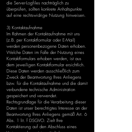
die Server-Logfiles nachträglich zu
überprüfen, sollten konkrete Anhaltspunkte
auf eine rechtswidrige Nutzung hinweisen.
3) Kontaktaufnahme
Im Rahmen der Kontaktaufnahme mit uns
(z.B. per Kontaktformular oder E-Mail)
werden personenbezogene Daten erhoben.
Welche Daten im Falle der Nutzung eines
Kontaktformulars erhoben werden, ist aus
dem jeweiligen Kontaktformular ersichtlich.
Diese Daten werden ausschließlich zum
Zweck der Beantwortung Ihres Anliegens
bzw. für die Kontaktaufnahme und die damit
verbundene technische Administration
gespeichert und verwendet.
Rechtsgrundlage für die Verarbeitung dieser
Daten ist unser berechtigtes Interesse an der
Beantwortung Ihres Anliegens gemäß Art. 6
Abs. 1 lit. f DSGVO. Zielt Ihre
Kontaktierung auf den Abschluss eines